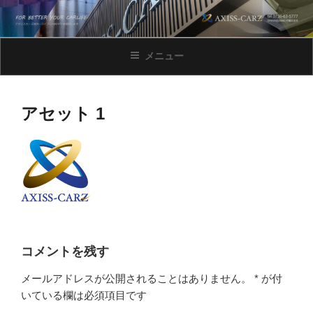
コ
ン
テ
メニュー
ン
ツ
へ
ス
アセット 1
キ
ッ
プ
コメントを残す
メールアドレスが公開されることはありません。
*
が付
いている欄は必須項目です