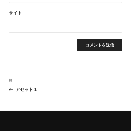
サイト
投
過
前
稿
去
アセット 1
ナ
の
ビ
投
稿
ゲ
ー
シ